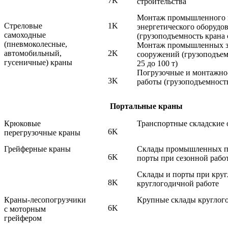
7K
строительства
Монтаж промышленного
Стреловые
1K
энергетического оборудо
самоходные
(грузоподъемность крана с
(пневмоколесные,
Монтаж промышленных 
автомобильный,
2K
сооружений (грузоподъем
гусеничные) краны
25 до 100 т)
Погрузочные и монтажн
3K
работы (грузоподъемность
Портальные краны
Крюковые
Транспортные складские 
6K
перегрузочные краны
Грейферные краны
Склады промышленных 
6K
порты при сезонной рабо
Склады и порты при кру
8K
круглогодичной работе
Краны-лесопогрузчики
Крупные склады круглого
6K
с моторным
грейфером