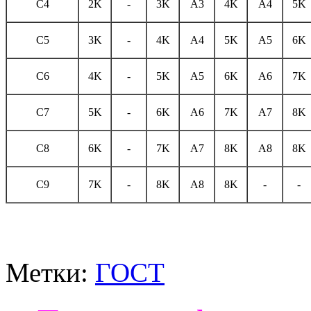
С4
2K
-
3K
A3
4K
A4
5K
С5
3K
-
4K
A4
5K
A5
6K
С6
4K
-
5K
A5
6K
A6
7K
С7
5K
-
6K
A6
7K
A7
8K
С8
6K
-
7K
A7
8K
A8
8K
С9
7K
-
8K
A8
8K
-
-
Метки:
ГОСТ