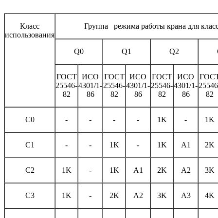
Класс
Группа режима работы крана для клас
использования
Q0
Q1
Q2
ГОСТ
ИСО
ГОСТ
ИСО
ГОСТ
ИСО
ГОС
25546-
4301/1-
25546-
4301/1-
25546-
4301/1-
25546
82
86
82
86
82
86
82
С0
-
-
-
-
1K
-
1K
С1
-
-
1K
-
1K
A1
2K
С2
1K
-
1K
A1
2K
A2
3K
С3
1K
-
2K
A2
3K
A3
4K