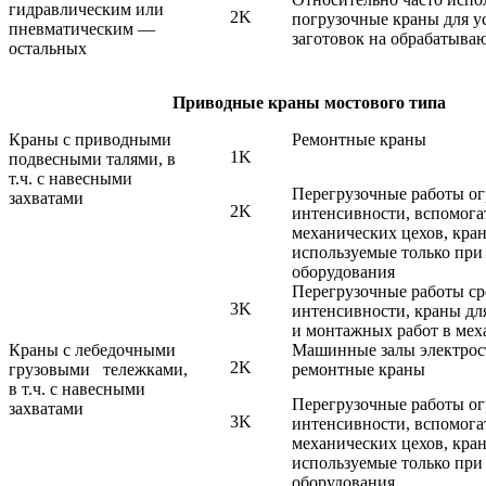
гидравлическим или
2K
погрузочные краны для у
пневматическим —
заготовок на обрабатыва
остальных
Приводные краны мостового типа
Краны с приводными
Ремонтные краны
1K
подвесными талями, в
т.ч. с навесными
Перегрузочные работы 
захватами
2K
интенсивности, вспомога
механических цехов, кр
используемые только при
оборудования
Перегрузочные работы с
3K
интенсивности, краны дл
и монтажных работ в мех
Краны с лебедочными
Машинные залы электро
2K
грузовыми тележками,
ремонтные краны
в т.ч. с навесными
Перегрузочные работы 
захватами
3K
интенсивности, вспомога
механических цехов, кр
используемые только при
оборудования