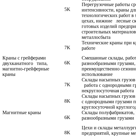
Перегрузочные работы с
5K
интенсивности, краны дл
технологических работ в
цехах, нижние лесные ск
готовых изделий предпр
строительных материало
металлосбыта
Технические краны при 
7K
работе
Краны с грейферами
Смешанные склады, рабо
6K
двухканатного типа,
разнообразными грузами,
магнитно-грейферные
преимущественно сезонн
краны
использование
Склады насыпных грузов 
7K
работа с однородными г
некруглосуточная работа
Склады насыпных грузов
8K
с однородными грузами 
круглосуточной круглого
Магнитные краны
Склады полуфабрикатов,
6K
разнообразными грузами
Цехи и склады металлур
8K
предприятий, крупные ме