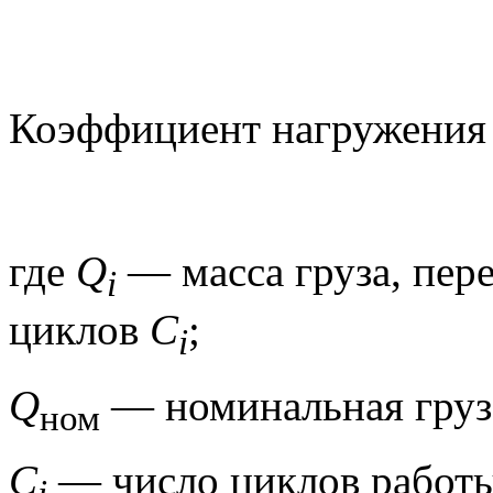
Коэффициент нагружени
где
Q
— масса груза, пер
i
циклов
C
;
i
Q
— номинальная груз
ном
C
— число циклов работы