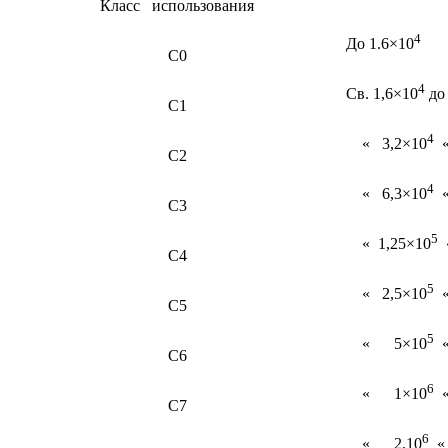
Класс использования
4
До 1.6×10
С0
4
Св. 1,6×10
до 
С1
4
« 3,2×10
«
С2
4
« 6,3×10
«
С3
5
« 1,25×10
«
С4
5
« 2,5×10
«
С5
5
« 5×10
«
С6
6
« 1×10
«
С7
6
« 2.10
«