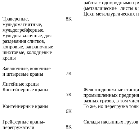
работа с однородными гр
(металлические листы в 
Цехи металлургических 
Траверсные,
8K
мульдомагнитные,
мульдогрейферные,
мульдозавалочные, для
раздевания слитков,
копровые, ваграночные
шихтовые, колодцевые
краны
Завалочные, ковочные
7K
и штыревые краны
Литейные краны
Контейнерные краны
Железнодорожные станц
5K
промышленных предприят
разных грузов, в том чис
Контейнерные краны
То же, но перегрузка то
6K
Грейферные краны-
Склады насыпных грузов
8K
перегружатели