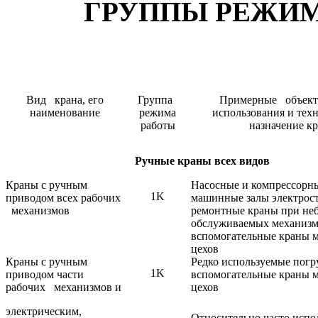
ГРУППЫ РЕЖИМ
Вид крана, его
Группа
Примерные объект
наименование
режима
использования и тех
работы
назначение к
Ручные краны всех видов
Краны с ручным
Насосные и компрессорн
1K
приводом всех рабочих
машинные залы электрос
механизмов
ремонтные краны при н
обслуживаемых механизм
вспомогательные краны 
цехов
Краны с ручным
Редко используемые пог
1K
приводом части
вспомогательные краны 
рабочих механизмов и
цехов
электрическим,
Относительно часто исп