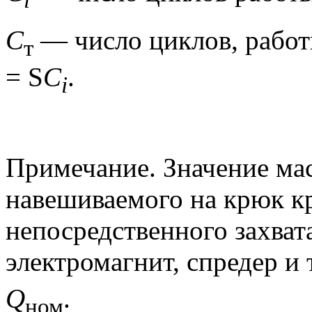
i
C
— число циклов, работ
т
= S
C
.
i
Примечание. Значение мас
навешиваемого на крюк кр
непосредственного захват
электромагнит, спредер и 
Q
.
ном