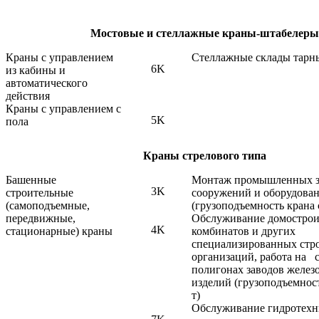
Мостовые и стеллажные краны-штабелеры
Краны с управлением
Стеллажные склады тарн
6K
из кабины и
автоматического
действия
Краны с управлением с
5K
пола
Краны стрелового типа
Башенные
Монтаж промышленных 
3K
строительные
сооружений и оборудова
(самоподъемные,
(грузоподъемность крана с
передвижные,
Обслуживание домостро
4K
стационарные) краны
комбинатов и других
специализированных стр
организаций, работа на 
полигонах заводов желез
изделий (грузоподъемнос
т)
Обслуживание гидротех